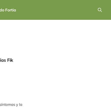
o Fortia
ías Fik